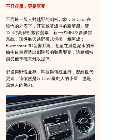
不只征服，更是享受
不同於一般人對越野的刻板印象，G-Class在
強悍的外表下，其實藏著濃厚的豪華感。雙
12.3吋高解析數位螢幕、新一代MBUX多媒體
系統，讓導航與越野模式切換一氣呵成；
Burmester 3D音響系統，甚至在滿是泥水的車
艙中依然營造出劇院般的聽覺饗宴​；這種獨特
感受他車確實難以提供。
舒適與野性並存，科技與傳統並行，歷經世代
更迭，這依然是G-Class最動人的矛盾，也是
最迷人的魅力。