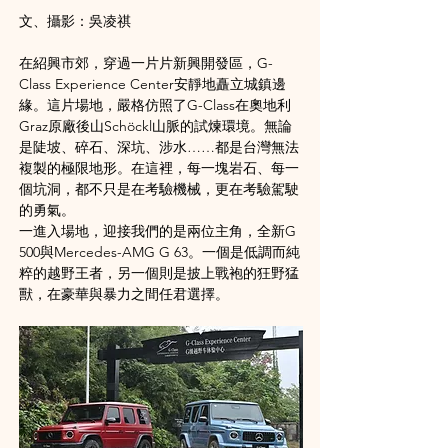
文、攝影：吳凌祺
在紹興市郊，穿過一片片新興開發區，G-
Class Experience Center安靜地矗立城鎮邊
緣。這片場地，嚴格仿照了G-Class在奧地利
Graz原廠後山Schöckl山脈的試煉環境。無論
是陡坡、碎石、深坑、涉水……都是台灣無法
複製的極限地形。在這裡，每一塊岩石、每一
個坑洞，都不只是在考驗機械，更在考驗駕駛
的勇氣。
一進入場地，迎接我們的是兩位主角，全新G 
500與Mercedes-AMG G 63。一個是低調而純
粹的越野王者，另一個則是披上戰袍的狂野猛
獸，在豪華與暴力之間任君選擇。