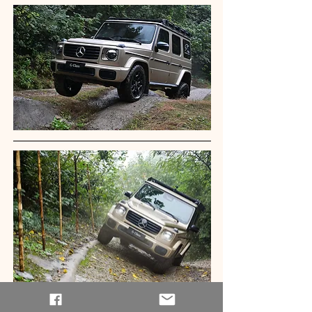
當飛機再度離開杭州，江南水鄉在陽光閃爍下