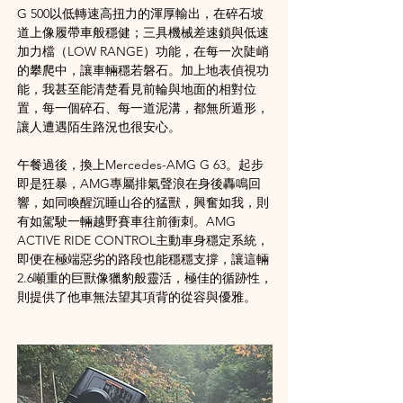
G 500以低轉速高扭力的渾厚輸出，在碎石坡
道上像履帶車般穩健；三具機械差速鎖與低速
加力檔（LOW RANGE）功能，在每一次陡峭
的攀爬中，讓車輛穩若磐石。加上地表偵視功
能，我甚至能清楚看見前輪與地面的相對位
置，每一個碎石、每一道泥溝，都無所遁形​，
讓人遭遇陌生路況也很安心。
午餐過後，換上Mercedes-AMG G 63。起步
即是狂暴，AMG專屬排氣聲浪在身後轟鳴回
響，如同喚醒沉睡山谷的猛獸，興奮如我，則
有如駕駛一輛越野賽車往前衝刺。AMG 
ACTIVE RIDE CONTROL主動車身穩定系統，
即便在極端惡劣的路段也能穩穩支撐，讓這輛
2.6噸重的巨獸像獵豹般靈活，極佳的循跡性，
則提供了他車無法望其項背的從容與優雅。