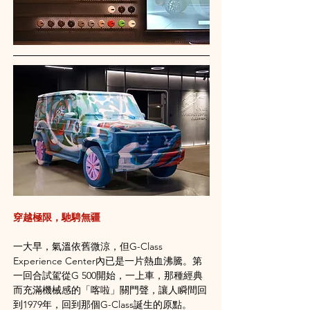
穿越極限，馳騁無疆
一大早，氣溫依舊微涼，但G-Class 
Experience Center內已是一片熱血沸騰。第
一回合試駕從G 500開始，一上車，那種經典
而充滿機械感的「喀啦」關門聲，讓人瞬間回
到1979年，回到那個G-Class誕生的原點​。