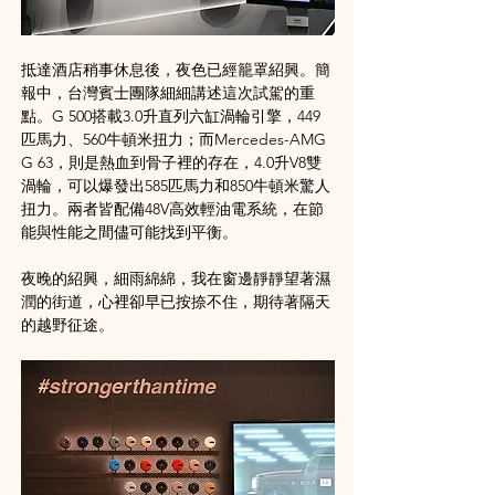
抵達酒店稍事休息後，夜色已經籠罩紹興。簡
報中，台灣賓士團隊細細講述這次試駕的重
點。G 500搭載3.0升直列六缸渦輪引擎，449
匹馬力、560牛頓米扭力；而Mercedes-AMG 
G 63，則是熱血到骨子裡的存在，4.0升V8雙
渦輪，可以爆發出585匹馬力和850牛頓米驚人
扭力。兩者皆配備48V高效輕油電系統，在節
能與性能之間儘可能找到平衡​。
夜晚的紹興，細雨綿綿，我在窗邊靜靜望著濕
潤的街道，心裡卻早已按捺不住，期待著隔天
的越野征途。