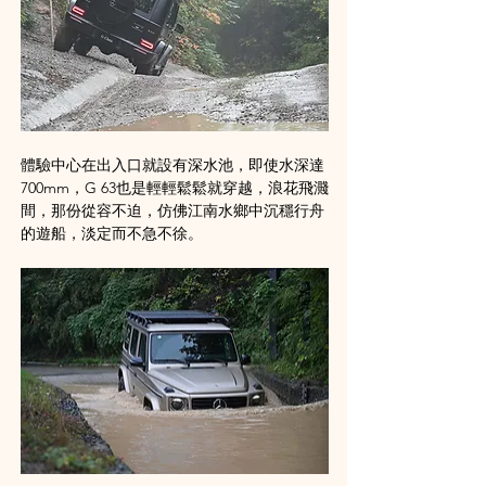
體驗中心在出入口就設有深水池，即使水深達
700mm，G 63也是輕輕鬆鬆就穿越，浪花飛濺
間，那份從容不迫，仿佛江南水鄉中沉穩行舟
的遊船，淡定而不急不徐。