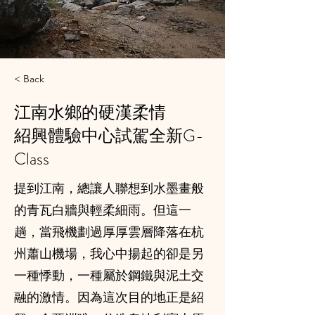
< Back
江南水鄉的硬漢柔情
紹興體驗中心試駕全新G-
Class
提到江南，總讓人聯想到水墨畫般
的青瓦白牆與輕柔細雨。但這一
趟，當飛機劃過厚厚雲層降落在杭
州蕭山機場，我心中揚起的卻是另
一種悸動，一種屬於鋼鐵與泥土交
融的激情。因為這次目的地正是紹