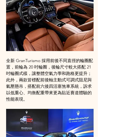
全新 GranTurismo 採用前後不同直徑的輪圈配
置，前輪為 20 吋輪圈，後輪尺寸較大搭配 21 
吋輪圈式樣，讓整體空氣力學和跑格更提升；
此外，兩款皆標配前後軸主動式可調式阻尼與
氣壓懸吊，搭配前六後四活塞煞車系統，訴求
以低重心、均衡配重帶來更為貼近賽道體驗的
性能表現。