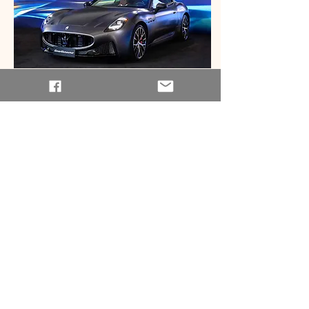
車室設計上，GranTurismo Modena的真皮座
椅皮革紋路，靈感源自於米開朗基羅在羅馬卡
比托利歐（Campidoglio）廣場所設計的幾何
圖案，在座椅中央、儀表板上半部與門板皆有
此經典設計，整體氛圍高雅細膩、充滿濃厚異
國情調。而 GranTurismo Trofeo 車室內裝則採
用了全新獨特的 Liner Graphic 線性圖形設
計，飾以3D Carbon 飾板和 Alcantara車飾頂
蓬打造出更具運動感的車內氛圍。