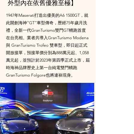
外型內在依舊優雅至極】
1947年Maserati打造出優美的A6 1500GT，就
此開創海神”GT”車型傳奇，歷經75年歲月洗
禮，全新一代GranTurismo雙門GT轎跑首度
在台亮相。業者共導入GranTurismo Modena
與 GranTurismo Trofeo 雙車型，即日起正式
開放接單，預接單價分別為888萬元起、1,058
萬元起，並預計於2023年第四季正式上市，屆
時海神品牌歷史上第一台純電雙門轎跑
GranTurismo Folgore也將連袂現身。