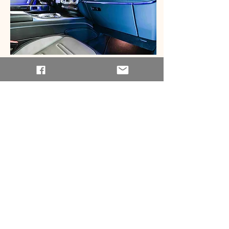
新車具有強大越野能力的四輪驅動架構，透過
前後軸各一組整合兩具永磁同步馬達與雙速變
速系統的動力單元直接與梯形車架相連，綜效
馬力達587hp，最大扭力高達1164Nm，最終使