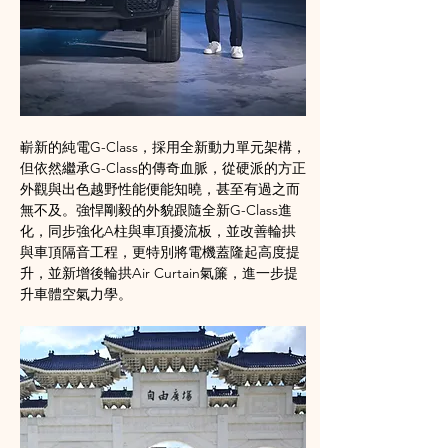
嶄新的純電G-Class，採用全新動力單元架構，
但依然繼承G-Class的傳奇血脈，從硬派的方正
外觀與出色越野性能便能知曉，甚至有過之而
無不及。強悍剛毅的外貌跟隨全新G-Class進
化，同步強化A柱與車頂擾流板，並改善輪拱
與車頂隔音工程，更特別將電機蓋隆起高度提
升，並新增後輪拱Air Curtain氣簾，進一步提
升車體空氣力學。