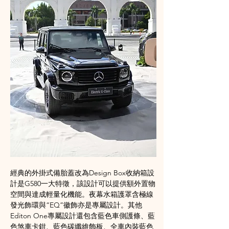
經典的外掛式備胎蓋改為Design Box收納箱設
計是G580一大特徵，該設計可以提供額外置物
空間與達成輕量化機能。夜幕水箱護罩含極線
發光飾環與“EQ”徽飾亦是專屬設計。其他
Editon One專屬設計還包含藍色車側護條、藍
色煞車卡鉗、藍色碳纖維飾板、全車內裝藍色