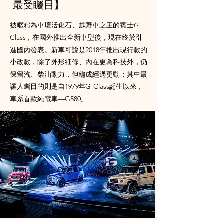
最受矚目】
被暱稱為車壇活化石、越野車之王的賓士G-
Class，在國外推出全新車型後，現在終於引
進國內發表。新車可說是2018年推出現行款的
小改款，除了外形細修、內在更為科技外，仍
保留汽、柴油動力，但編成經過更動；其中最
讓人矚目的則是自1979年G-Class誕生以來，
車系首款純電車—G580。