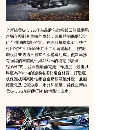
全新純電G-Class作為品牌首款搭載四個電動馬
達獨立控制各車輪的車款，其獨特的底盤設定
給予強悍的越野性能。在經典梯型車架上整合
可用電容量116kWh共十二組電池模組，採雙
層設計並透過三層式冷卻構造組成，使新車擁
有強悍的車體剛性與473km的純電行駛里
程 (WLTP)，並兼顧最佳電池工作溫度，最後以
厚度為26mm的碳纖維搭配複合材質，打造底
板保護板與高剛性鋁合金壓鑄電池外殼，兼顧
輕量化及抵禦沙塵、水分和撞擊，確保全新純
電G-Class能夠游刃有餘地跋涉山水。