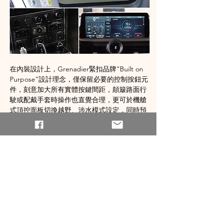
在內裝設計上，Grenadier緊扣品牌”Built on 
Purpose”設計理念，僅保留必要的控制按鈕元
件，刻意加大所有實體按鍵間距，顛簸路面行
駛或配戴手套時操作也直覺合理，更可於機艙
式頂控面板切換越野、涉水模式設定，同時預
留前後差速器鎖控制面板、 外接電源控制開關
組位置，符合加裝拖車勾、絞盤、探照燈等配
備所需。車室中的抗水級內裝及可拆式耐磨排
水地板，若遇泥濘覆蓋也可輕鬆沖洗。
RECARO座椅優秀的包覆力則提供駕駛良好的
支撐力和舒適性。此外，獨特30/70分離式尾門
設計，即便連接拖車或身處狹窄區域都能輕鬆
開啟，1,255L方正後車廂儲物空間搭配收納固
定配件，功能性強大。另可選配 Safari獵遊風
格天窗、羅盤高度計、Nappa皮革或復古苯染