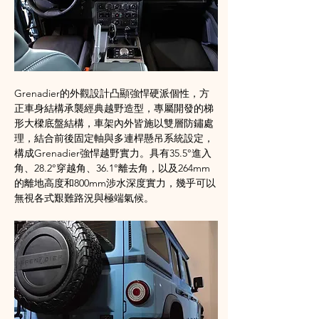
Grenadier的外觀設計凸顯強悍硬派個性，方
正車身結構承襲經典越野造型，專屬開發的梯
形大樑底盤結構，車架內外皆施以雙層防鏽處
理，結合前後固定軸與多連桿懸吊系統設定，
構成Grenadier強悍越野實力。具有35.5°進入
角、28.2°穿越角、36.1°離去角，以及264mm
的離地高度和800mm涉水深度實力，幾乎可以
無視各式艱難路況與極端氣候。