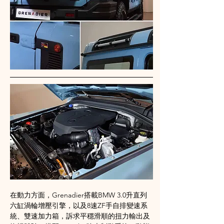
在動力方面，Grenadier搭載BMW 3.0升直列
六缸渦輪增壓引擎，以及8速ZF手自排變速系
統、雙速加力箱，訴求平穩滑順的扭力輸出及