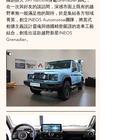
團創辦人 Jim Ratcliffe身處Grenadier酒吧， 
在一次與好友的談話間，深感市面上既有的越
野車無一能滿足他的期待，於是集結各方領域
菁英，創立INEOS Automotive團隊，將英式
粗獷主義設計靈魂與德國精密嚴謹的造車工藝
結合，創造出這款越野新星INEOS 
Grenadier。