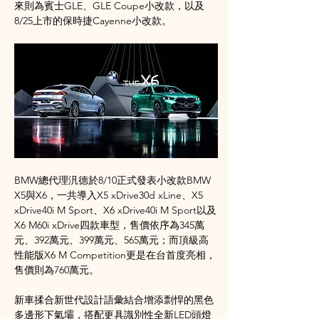
來則為賓士GLE、GLE Coupe小改款，以及
8/25上市的保時捷Cayenne小改款。
BMW總代理汎德於8/10正式發表小改款BMW 
X5與X6，一共導入X5 xDrive30d xLine、X5 
xDrive40i M Sport、X6 xDrive40i M Sport以及
X6 M60i xDrive四款車型，售價依序為345萬
元、392萬元、399萬元、565萬元；而頂級高
性能版X6 M Competition更是在台首度亮相，
售價則為760萬元。
新車揉合新世代設計語彙結合增添剽悍的黑色
多邊形下氣壩，搭配更具識別性全新LED頭燈