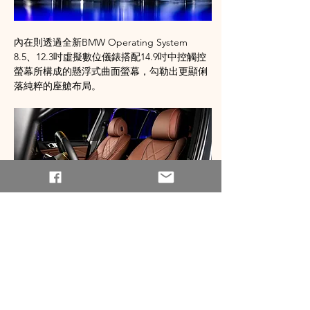
內在則透過全新BMW Operating System 
8.5、12.3吋虛擬數位儀錶搭配14.9吋中控觸控
螢幕所構成的懸浮式曲面螢幕，勾勒出更顯俐
落純粹的座艙布局。