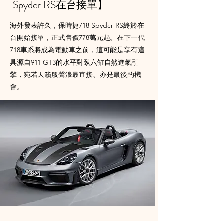
Spyder RS在台接單】
海外發表許久，保時捷718 Spyder RS終於在
台開始接單，正式售價778萬元起。在下一代
718車系將成為電動車之前，這可能是享有這
具源自911 GT3的水平對臥六缸自然進氣引
擎，宛若天籟般聲浪最直接、亦是最後的機
會。