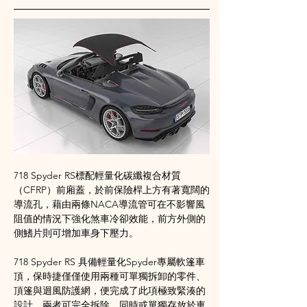
718 Spyder RS
標配輕量化碳纖複合材質
（
CFRP
）前廂蓋，於前保險桿上方有著寬闊的
導流孔，藉由兩條
NACA
導流管可在不影響風
阻
值的情況下強化煞車冷卻效能，前方外側的
側鰭片則可增加車身下壓力。
718 Spyder RS 
具備輕量化
Spyder
專屬軟篷車
頂，保時捷僅僅使用兩種可單獨拆卸的零件、
頂篷與迴風防護網，便完成了此項極致緊湊的
設計，兩者可完全拆除，同時或單獨存放於車