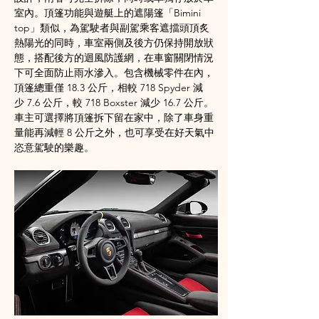
室內。頂篷功能與遊艇上的遮陽篷「
Bimini 
top
」類似，為駕駛者與副駕乘客遮擋頭頂炙
熱陽光的同時，車室兩側及後方仍保持開放狀
態，搭配後方的迴風防護網，在車窗關閉情況
下可全面防止雨水滲入。包含機械零件在內，
頂篷總重僅
 18.3 
公斤，相較
 718 Spyder 
減
少
 7.6 
公斤，較
 718 Boxster 
減少
 16.7 
公斤。
車主可選擇將頂篷拆下留在家中，除了車身重
量能再減輕
 8 
公斤之外，也可享受在好天氣中
恣意駕駛的樂趣。