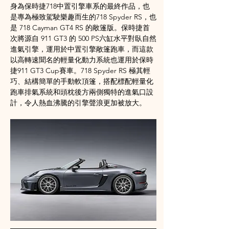
身為保時捷
718
中置引擎車系的最終作品，也
是專為極致駕駛樂趣而生的
718 Spyder RS
，也
是
 718 Cayman GT4 RS 
的敞篷版。保時捷首
次將源自
 911 GT3 
的
 500 PS
六缸水平對臥自然
進氣引擎，運用於中置引擎敞篷跑車，而這款
以高轉速聞名的輕量化動力系統也運用於保時
捷
911 GT3 Cup
賽車。
718 Spyder RS 
極其輕
巧、結構簡單的手動軟頂篷，搭配標配輕量化
跑車排氣系統和頭枕後方兩側獨特的進氣口設
計，令人熱血沸騰的引擎聲浪更加被放大。