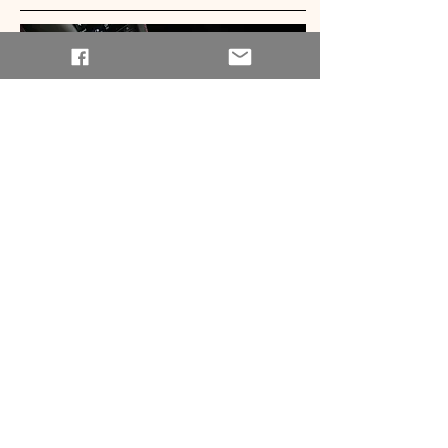
底盤部分，使用來自於
 718 Cayman GT4 
RS 
與
 718 Spyder 
的零組件，標配保時捷主動
式懸吊調整系統（
PASM
），包含跑車化調
校、比標準車高降低
 30mm
，保時捷扭力分導
系統（
PTV
）附機械式限滑差速器，以球型接
頭連接的懸吊軸承，以及
 20 
吋鍛造鋁合金輪
圈。
718 Spyder RS 
的離地高度、外傾角、輪
胎定位以及防傾桿都能獨立調整。