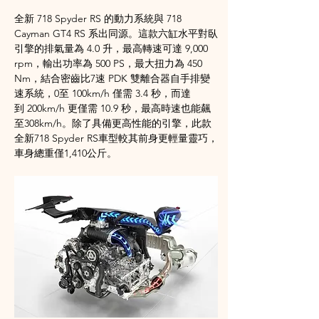
全新
 718 Spyder RS 
的動力系統與
 718 
Cayman GT4 RS 
系出同源。這款六缸水平對臥
引擎的排氣量為
 4.0 
升，最高轉速可達
 9,000 
rpm
，輸出功率為
 500 PS
，最大扭力為
 450 
Nm
，結合密齒比
7
速
 PDK 
雙離合器自手排變
速系統，
0
至
 100km/h 
僅需
 3.4 
秒，而達
到
 200km/h 
更僅需
 10.9 
秒，最高時速也能飆
至
308km/h
。除了具備更高性能的引擎，此款
全新
718 Spyder RS
車型較其前身更輕量靈巧，
車身總重僅
1,410
公斤。