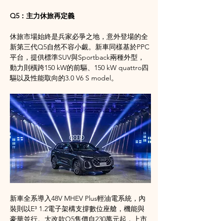
Q5：主力休旅再定義
休旅市場始終是兵家必爭之地，意外登場的全
新第三代Q5自然不容小覷。新車同樣基於PPC
平台，提供標準SUV與Sportback兩種外型，
動力則橫跨150 kW的前驅、150 kW quattro四
驅以及性能取向的3.0 V6 S model。
新車全系導入48V MHEV Plus輕油電系統，內
裝則以E³ 1.2電子架構支撐數位座艙，機能與
豪華並行。大改款Q5售價自230萬元起，上市