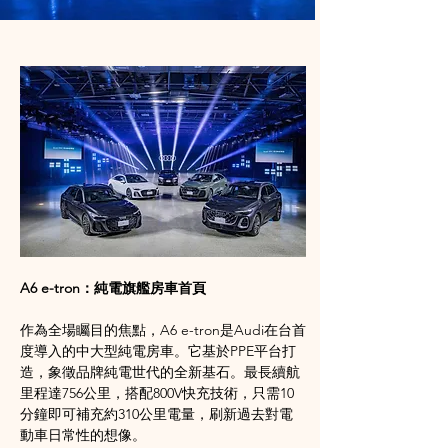
A6 e-tron：純電旗艦房車首頁
作為全場矚目的焦點，A6 e-tron是Audi在台首
度導入的中大型純電房車。它基於PPE平台打
造，象徵品牌純電世代的全新基石。最長續航
里程達756公里，搭配800V快充技術，只需10
分鐘即可補充約310公里電量，刷新過去對電
動車日常性的想像。