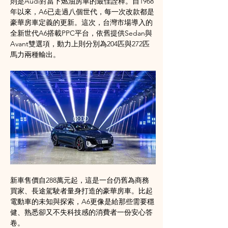
則是Audi對當下燃油房車的最佳詮釋。自1968
年以來，A6已走過八個世代，每一次改款都是
豪華房車定義的更新。這次，台灣市場導入的
全新世代A6搭載PPC平台，依舊提供Sedan與
Avant雙選項，動力上則分別為204匹與272匹
馬力兩種輸出。
新車售價自288萬元起，這是一台仍舊為商務
買家、長途駕駛者量身打造的豪華房車。比起
電動車的未知與探索，A6更像是給那些需要穩
健、熟悉卻又不失科技感的消費者一份安心答
卷。