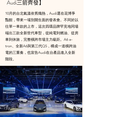
Audi三箭齊發】
10月的台北氣溫依舊熾熱，Audi選在花博爭
豔館，帶來一場別開生面的發表會。不同於以
往單一車款的上市，這次四環品牌罕見地同場
端出三款全新世代車型，從純電到燃油、從房
車到休旅，完整橫跨市場主力級距。A6 e-
tron、全新A6與第三代Q5，構成一道橫跨油
電的三重奏，也宣告Audi在台產品進入全新
階段。