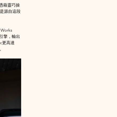
憑藉靈巧操
正是源自這段
。
Works 
渦輪引擎，輸出
ric更高達
因。