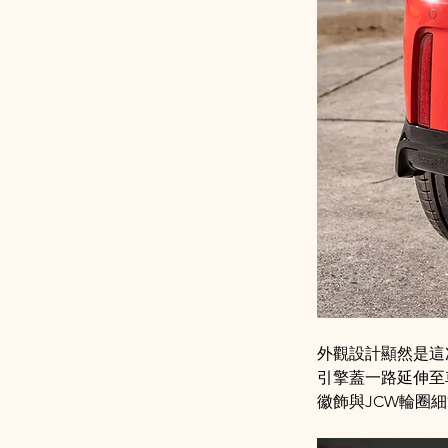
外觀設計顯然是這次
引擎蓋一路延伸至車
徽飾與JCW輪圈