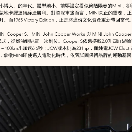
小博大」的年代。體型嬌小、前驅設定看似簡陋陽春的Mini，卻
蒙地卡羅連續締造勝利。對資深車迷而言，MINI真正的靈魂，
而1965 Victory Edition，正是將這份文化資產重新帶回當代
ooper S、MINI John Cooper Works 與 MINI John Cooper 
種動力形式，從燃油到純電一次到位。Cooper S依舊搭載2.0升四缸
～100km/h加速6.6秒；JCW版本則為231hp，而純電JCW Elect
秒破百，象徵MINI即使邁入電動化時代，依舊試圖保留品牌的運動基