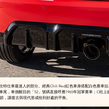
特仕車最迷人的部分。經典Chili Red紅色車身搭配白色賽車
尾，車側醒目的「52」號碼直接呼應1965年冠軍賽車；C柱上的
細節，讓復古與現代形成恰到好處的平衡。