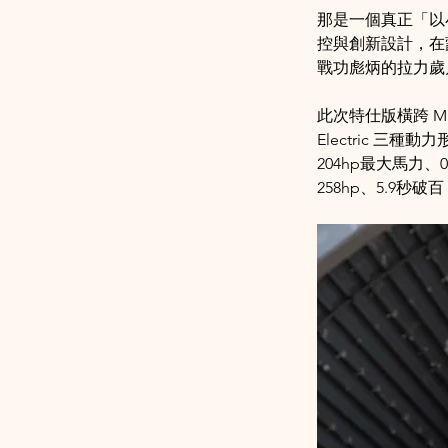
那是一個真正「以
控與創新設計，在
戰功彪炳的拉力歲月。
此次特仕版橫跨 MINI C
Electric 三
204hp最大馬力、0
258hp、5.9