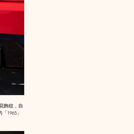
拉花飾紋，自
「1965」