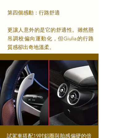
第四個感動：行路舒適
更讓人意外的是它的舒適性。雖然懸
吊調校偏向運動化，但Giulia的行路
質感卻出奇地溫柔。
試駕車搭配19吋鋁圈與胎感偏硬的倍