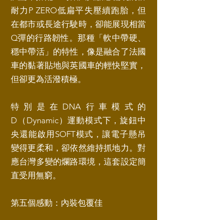
耐力P ZERO低扁平失壓續跑胎，但
在都市或長途行駛時，卻能展現相當
Q彈的行路韌性。那種「軟中帶硬、
穩中帶活」的特性，像是融合了法國
車的黏著貼地與英國車的輕快堅實，
但卻更為活潑積極。
特別是在DNA行車模式的
D（Dynamic）運動模式下，旋鈕中
央還能啟用SOFT模式，讓電子懸吊
變得更柔和，卻依然維持抓地力。對
應台灣多變的爛路環境，這套設定簡
直受用無窮。
第五個感動：內裝包覆佳