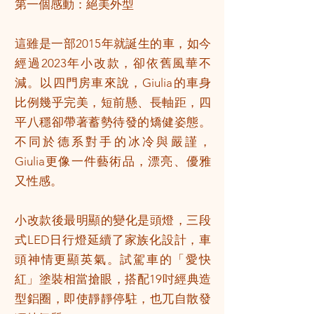
第一個感動：絕美外型
這雖是一部2015年就誕生的車，如今
經過2023年小改款，卻依舊風華不
減。以四門房車來說，Giulia的車身
比例幾乎完美，短前懸、長軸距，四
平八穩卻帶著蓄勢待發的矯健姿態。
不同於德系對手的冰冷與嚴謹，
Giulia更像一件藝術品，漂亮、優雅
又性感。
小改款後最明顯的變化是頭燈，三段
式LED日行燈延續了家族化設計，車
頭神情更顯英氣。試駕車的「愛快
紅」塗裝相當搶眼，搭配19吋經典造
型鋁圈，即使靜靜停駐，也兀自散發