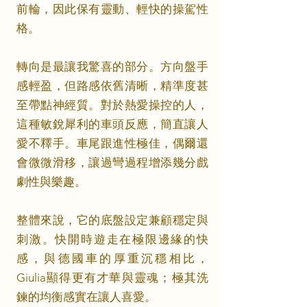
前輪，因此保有靈動、輕快的操駕性
格。
轉向是最讓我驚喜的部分。方向盤手
感輕盈，但路感依舊清晰，精準度甚
至帶點神經質。對於熱愛操控的人，
這種敏銳犀利的車頭反應，簡直讓人
愛不釋手。車尾跟進性極佳，偶爾還
會微微滑移，讓過彎過程增添幾分戲
劇性與樂趣。
整體來說，它的底盤設定兼顧穩定與
刺激。快開時遊走在極限邊緣的快
感，與德國車的厚重沉穩相比，
Giulia顯得更有才華與靈魂；極其洗
鍊的均衡感實在讓人喜愛。