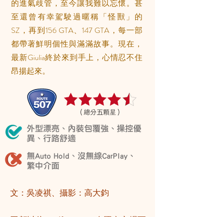
的進氣歧管，至今讓我難以忘懷。甚
至還曾有幸駕駛過暱稱「怪獸」的
SZ，再到156 GTA、147 GTA，每一部
都帶著鮮明個性與滿滿故事。現在，
最新Giulia終於來到手上，心情忍不住
昂揚起來。
文：吳凌祺、攝影：高大鈞