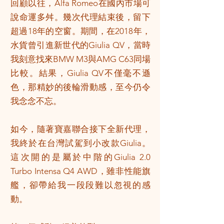
回顧以往，Alfa Romeo在國內市場可
說命運多舛。幾次代理結束後，留下
超過18年的空窗。期間，在2018年，
水貨曾引進新世代的Giulia QV，當時
我刻意找來BMW M3與AMG C63同場
比較。結果，Giulia QV不僅毫不遜
色，那精妙的後輪滑動感，至今仍令
我念念不忘。
如今，隨著寶嘉聯合接下全新代理，
我終於在台灣試駕到小改款Giulia。
這次開的是屬於中階的Giulia 2.0
Turbo Intensa Q4 AWD，雖非性能旗
艦，卻帶給我一段段難以忽視的感
動。