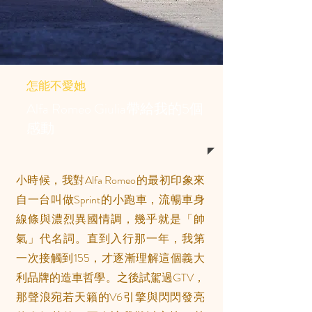
怎能不愛她
Alfa Romeo Giulia帶給我的5個
感動
小時候，我對Alfa Romeo的最初印象來
自一台叫做Sprint的小跑車，流暢車身
線條與濃烈異國情調，幾乎就是「帥
氣」代名詞。直到入行那一年，我第
一次接觸到155，才逐漸理解這個義大
利品牌的造車哲學。之後試駕過GTV，
那聲浪宛若天籟的V6引擎與閃閃發亮