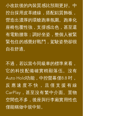
小改款後的內裝質感比預期更好。中
控台採用皮革縫線，搭配鋁質飾板，
營造出濃厚的環艙跑車氛圍。跑車化
座椅包覆性強，支撐感出色，甚至還
有電動腰靠；調好坐姿，整個人被緊
緊包住的感覺好戰鬥，駕駛姿勢卻很
自在舒適。
不過，若以當今同級車的標準來看，
它的科技配備確實稍顯落伍。沒有
Auto Hold功能，中控螢幕僅8.8 吋，
反應速度不快，且僅支援有線
CarPlay，甚至沒有繁中介面。置物
空間也不多，後座與行李廂實用性也
僅能稱做中規中矩。