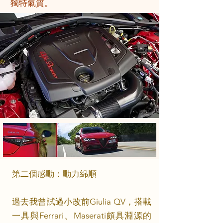
獨特氣質。
第二個感動：動力綿順
過去我曾試過小改前Giulia QV，搭載
一具與Ferrari、Maserati頗具淵源的