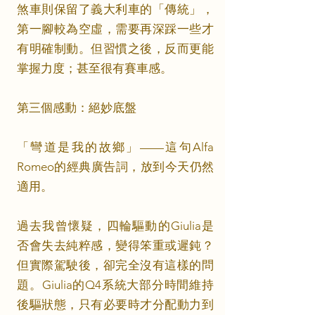
煞車則保留了義大利車的「傳統」，
第一腳較為空虛，需要再深踩一些才
有明確制動。但習慣之後，反而更能
掌握力度；甚至很有賽車感。
第三個感動：絕妙底盤
「彎道是我的故鄉」——這句Alfa
Romeo的經典廣告詞，放到今天仍然
適用。
過去我曾懷疑，四輪驅動的Giulia是
否會失去純粹感，變得笨重或遲鈍？
但實際駕駛後，卻完全沒有這樣的問
題。Giulia的Q4系統大部分時間維持
後驅狀態，只有必要時才分配動力到