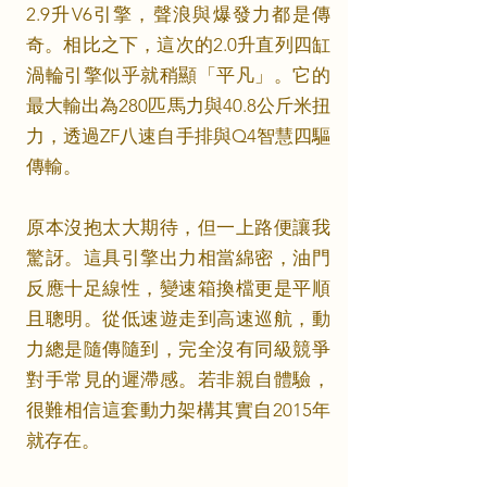
2.9升V6引擎，聲浪與爆發力都是傳
奇。相比之下，這次的2.0升直列四缸
渦輪引擎似乎就稍顯「平凡」。它的
最大輸出為280匹馬力與40.8公斤米扭
力，透過ZF八速自手排與Q4智慧四驅
傳輸。
原本沒抱太大期待，但一上路便讓我
驚訝。這具引擎出力相當綿密，油門
反應十足線性，變速箱換檔更是平順
且聰明。從低速遊走到高速巡航，動
力總是隨傳隨到，完全沒有同級競爭
對手常見的遲滯感。若非親自體驗，
很難相信這套動力架構其實自2015年
就存在。