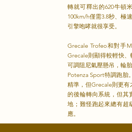
轉就可釋出的620牛頓
100km/h僅需3.8
引擎咆哮就很享受。
Grecale Trofeo
Grecale則顯得較輕快
可調阻尼氣壓懸吊，輪胎也是
Potenza Spor
精準，但Grecale
的後輪轉向系統，但其
地；難怪跑起來總有超
應。