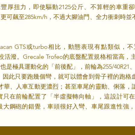
米豐厚扭力，即使驅動2125公斤、不算輕的車重
秒、極速更可飆至285km/h，不過大腳油門、全力衝刺
和對手Macan GTS或turbo相比，動態表現有點類
、較活潑。Grecale Trofeo的底盤配置規格相
極具運動化的「前後配」，前輪為255/40R21、後
t特調跑胎。因此只要跑幾個彎，就可以體會到骨子裡的跑格
則更有才華、人車互動更濃烈；甚至車尾的靈動、俐落
實只在前輪配置了「半虛擬轉向軸」，這設計可
級大鋼砲的錯覺，車頭很好入彎、車尾跟進性強