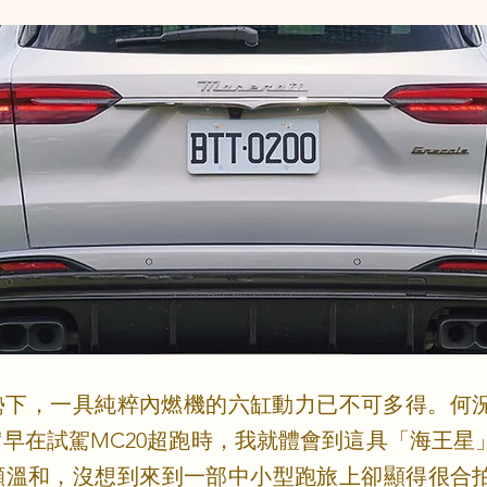
勢下，一具純粹內燃機的六缸動力已不可多得。何
早在試駕MC20超跑時，我就體會到這具「海王星
溫和，沒想到來到一部中小型跑旅上卻顯得很合拍；