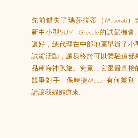
先前錯失了瑪莎拉蒂（Maserati）
新中小型SUV—Grecale的試駕機會
還好，總代理在中部地區舉辦了小
試駕活動，讓我終於可以體驗這部
品種海神跑旅。究竟，它跟最直接
競爭對手—保時捷Macan有何差別
請讓我娓娓道來。