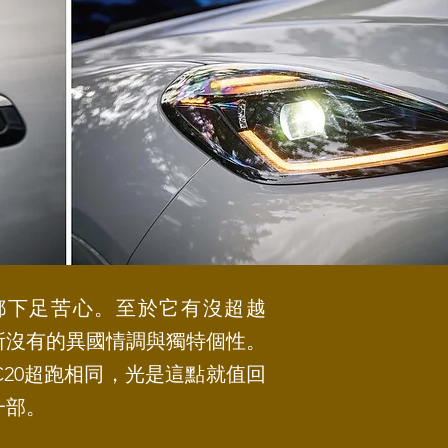
升都下足苦心。至於它有沒超越
所沒有的異國情調與獨特個性。
C20超跑相同，光是這點就值回
一部。