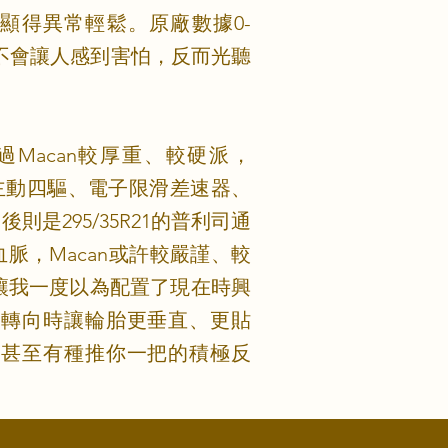
卻顯得異常輕鬆。原廠數據0-
時並不會讓人感到害怕，反而光聽
似，不過Macan較厚重、較硬派，
當高，主動四驅、電子限滑差速器、
則是295/35R21的普利司通
血脈，Macan或許較嚴謹、較
，讓我一度以為配置了現在時興
在轉向時讓輪胎更垂直、更貼
，甚至有種推你一把的積極反