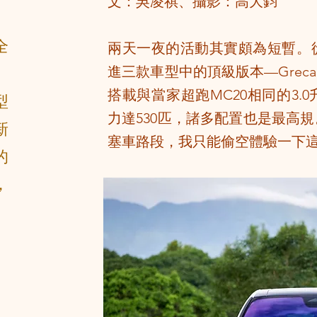
文：吳凌祺、攝影：高大鈞
全
兩天一夜的活動其實頗為短暫。
。
進三款車型中的頂級版本—Grecal
搭載與當家超跑MC20相同的3.0升
型
力達530匹，諸多配置也是最高
新
塞車路段，我只能偷空體驗一下
的
，