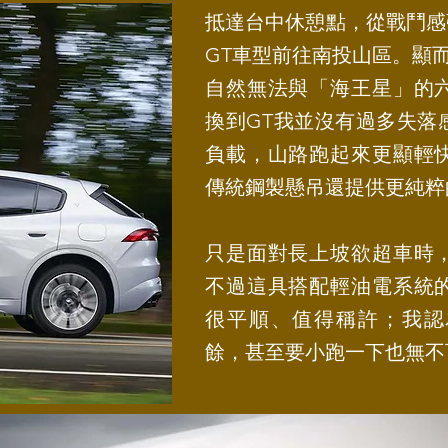
抵達台中休憩點，從戰鬥感強
GT車型前往南投山區。顯而
自然無法與「海王星」的
換到GT我並沒有過多失落
負載，山路跑起來更顯輕快
傳統鋼製懸吊還提供更純粹
只是面對長上坡欲超車時
不過這具搭配輕油電系統
很平順、值得稱許；我認
餘，甚至要小跑一下也無不