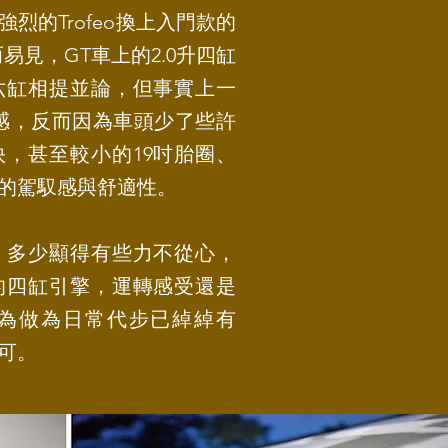
烈的Trofeo換上入門款的
易見，GT車上的2.0升四缸
六缸相提並論，但事實上一
感，反而因為車頭少了些許
，甚至較小的19吋胎圈、
的駕馭感與舒適性。
，多少顯得有些力不從心，
的四缸引擎，運轉感受還是
為做為日常代步已綽綽有
可。